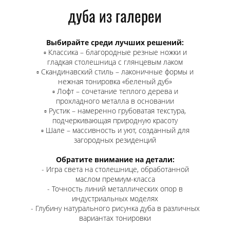
дуба из галереи
Выбирайте среди лучших решений:
▫️ Классика – благородные резные ножки и
гладкая столешница с глянцевым лаком
▫️ Скандинавский стиль – лаконичные формы и
нежная тонировка «беленый дуб»
▫️ Лофт – сочетание теплого дерева и
прохладного металла в основании
▫️ Рустик – намеренно грубоватая текстура,
подчеркивающая природную красоту
▫️ Шале – массивность и уют, созданный для
загородных резиденций
Обратите внимание на детали:
- Игра света на столешнице, обработанной
маслом премиум-класса
- Точность линий металлических опор в
индустриальных моделях
- Глубину натурального рисунка дуба в различных
вариантах тонировки